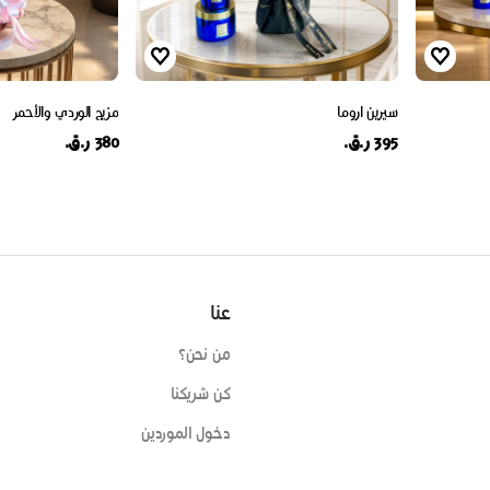
سيرين اروما
مزيج الوردي والأحمر
395 ر.ق.
380 ر.ق.
عنا
من نحن؟
كن شريكنا
دخول الموردين