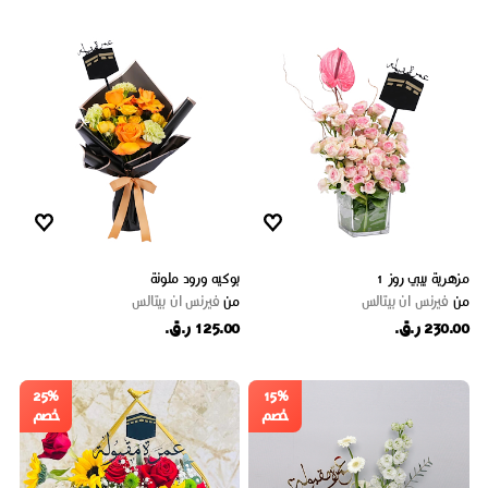
مزهرية بيبي روز 1
بوكيه ورود ملونة
من
فيرنس ان بيتالس
من
فيرنس ان بيتالس
230.00 ر.ق.
125.00 ر.ق.
25%
15%
خصم
خصم