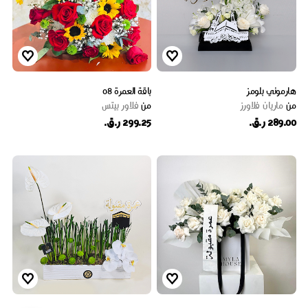
هارموني بلومز
باقة العمرة 08
من
ماریان فلاورز
من
فلاور بيتس
289.00 ر.ق.
299.25 ر.ق.