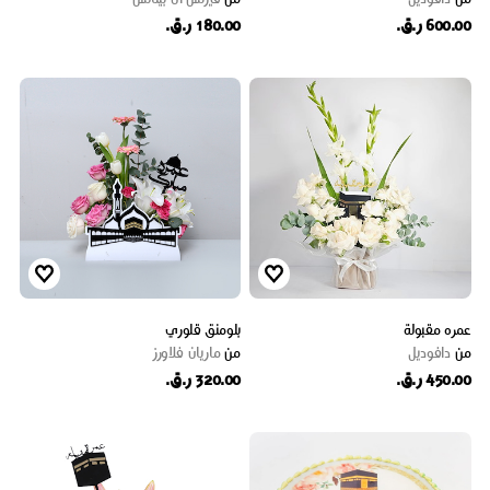
600.00 ر.ق.
180.00 ر.ق.
عمره مقبولة
بلومنق قلوري
من
دافوديل
من
ماریان فلاورز
450.00 ر.ق.
320.00 ر.ق.