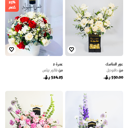
25%
خصم
عبير المناسك
عمرة 2
من
دافوديل
من
فلاور بيتس
550.00 ر.ق.
524.25 ر.ق.