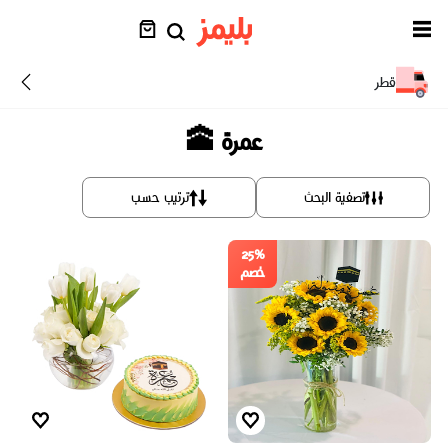
قطر
عمرة 🕋
تصفية البحث
ترتيب حسب
25%
خصم