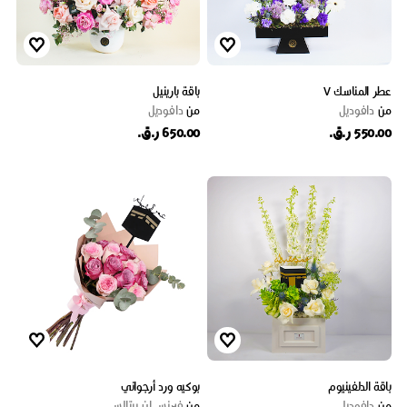
عطر المناسك V
باقة بارينيل
من
دافوديل
من
دافوديل
550.00 ر.ق.
650.00 ر.ق.
باقة الدلفينيوم
بوكيه ورد أرجواني
من
دافوديل
من
فيرنس ان بيتالس