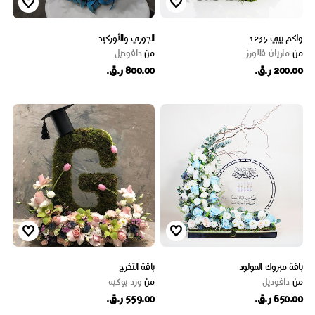
ولكم بيبي 1235
الجوري والأوركيد
من
ماریان فلاورز
من
دافوديل
200.00 ر.ق.
800.00 ر.ق.
باقة مبروك المولود
باقة التخرج
من
دافوديل
من
ورد بوكيه
650.00 ر.ق.
559.00 ر.ق.