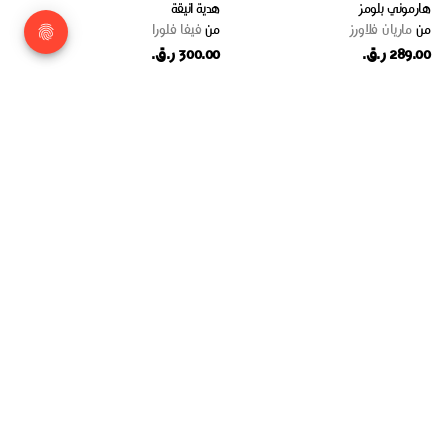
هارموني بلومز
هدية انيقة
من
ماریان فلاورز
من
فيفا فلورا
289.00 ر.ق.
300.00 ر.ق.
فرح وردي
ستاند الأوركيد
من
ميلا هاوس
من
دافوديل
220.00 ر.ق.
800.00 ر.ق.