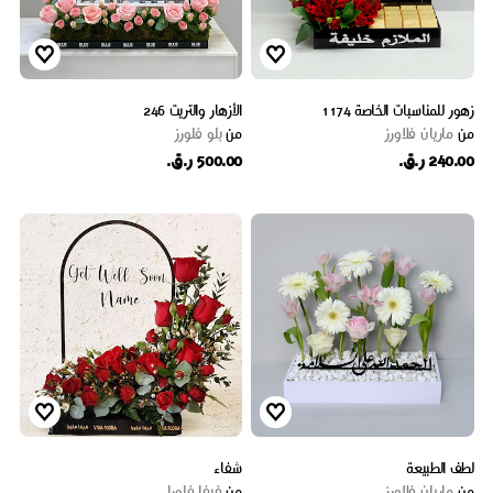
زهور للمناسبات الخاصة 1174
الأزهار والتريت 246
من
ماریان فلاورز
من
بلو فلورز
240.00 ر.ق.
500.00 ر.ق.
لطف الطبيعة
شفاء
من
ماریان فلاورز
من
فيفا فلورا