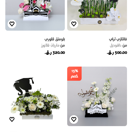
فانتازي تراي
بلومنق قلوري
من
دافوديل
من
ماریان فلاورز
500.00 ر.ق.
320.00 ر.ق.
15%
خصم