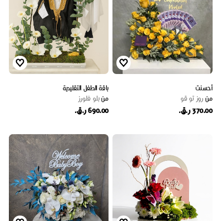
أحسنت
باقة الطفل التقليدية
من
روز تو قو
من
بلو فلورز
370.00 ر.ق.
690.00 ر.ق.