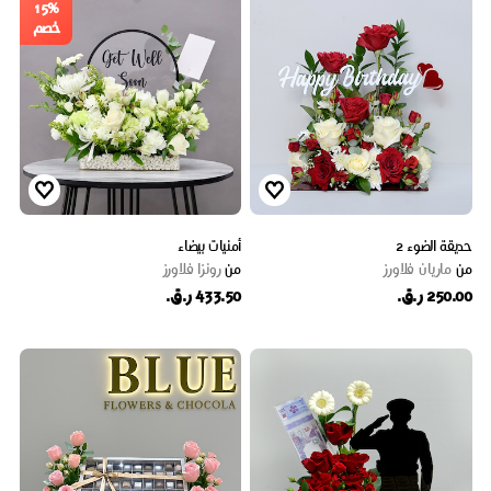
15%
خصم
حديقة الضوء 2
أمنيات بيضاء
من
ماریان فلاورز
من
رونزا فلاورز
250.00 ر.ق.
433.50 ر.ق.