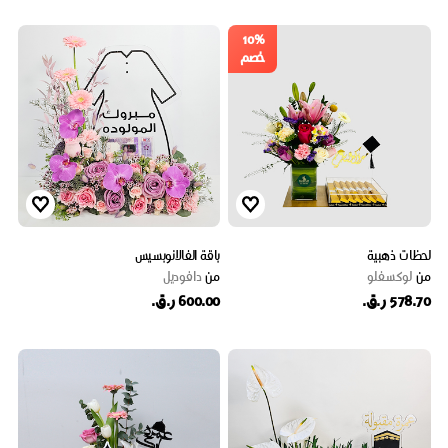
10%
خصم
لحظات ذهبية
باقة الفالانوبسيس
من
لوكسفلو
من
دافوديل
578.70 ر.ق.
600.00 ر.ق.