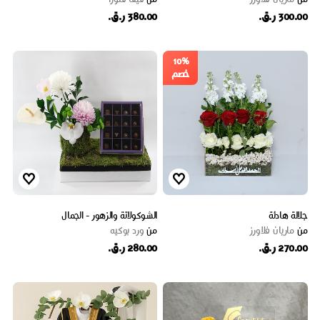
300.00 ر.ق.
380.00 ر.ق.
10%
خصم
جلالة هادئة
الشوكولاتة والزهور - الجمال
من
ماریان فلاورز
من
ورد بوكيه
270.00 ر.ق.
280.00 ر.ق.