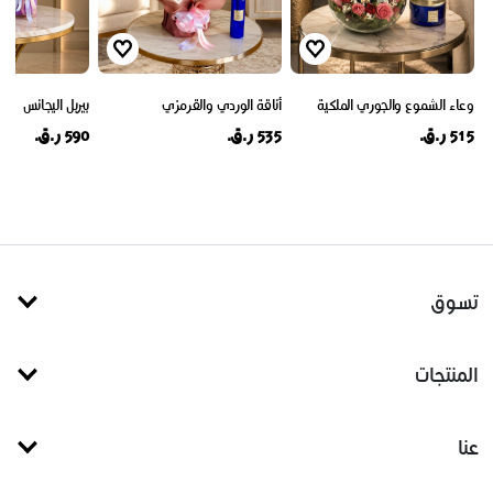
وعاء الشموع والجوري الملكية
أناقة الوردي والقرمزي
بيربل اليجانس
515 ر.ق.
535 ر.ق.
590 ر.ق.
تسوق
المنتجات
عنا