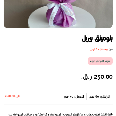
بلومينق بيربل
من
رومانتيك فلاورز
متوفر للتوصيل اليوم
230.00 ر.ق.
دليل المقاسات
الارتفاع: 60 سم
العرض: 30 سم
باقة أنيقة تحتوي على 3 من أزهار الجوري الأرجوانية، 3 كارنيشن و 7 سانتيني أرجوانية مع