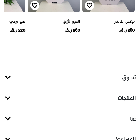
بوكس الكالندر
الفرح الأزرق
فرح وردي
260 ر.ق.
260 ر.ق.
220 ر.ق.
تسوق
المنتجات
عنا
المساعدة