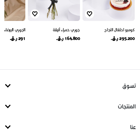
كومبو احتفال النجاح
جوري حمراء أنيقة
الجوري البيضاء الأ
295.200 ر.ق.
164.800 ر.ق.
291 ر.ق.
تسوق
المنتجات
عنا