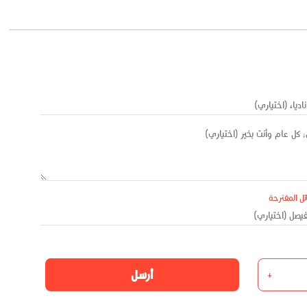
ئل المقترحة
أرسل
+