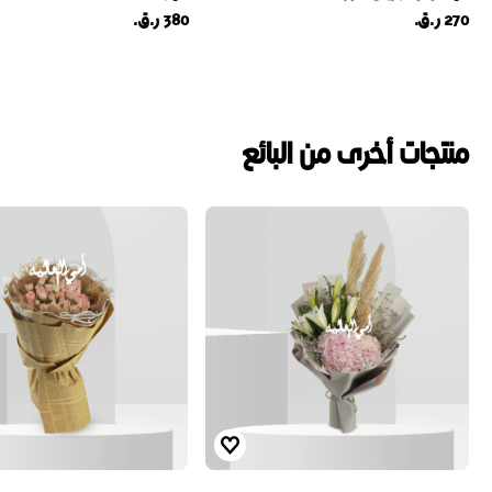
270 ر.ق.
380 ر.ق.
منتجات أخرى من البائع