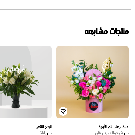
منتجات مشابهه
علبة أزهار الأم الأبدية
البذخ النقي
من
شوكولا باريس فلور
من
باقة