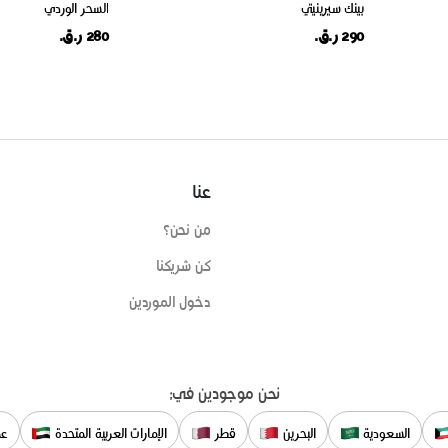
بينك سيرينيتي
السحر الوردي
290 ر.ق.
280 ر.ق.
عنا
من نحن؟
كن شريكنا
دخول الموردين
نحن موجودين في:
السعودية
البحرين
قطر
الإمارات العربية المتحدة
عم