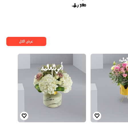
380 ر.ق.
عرض الكل