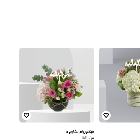
فيكتوريام تشارم 4
من
باقة