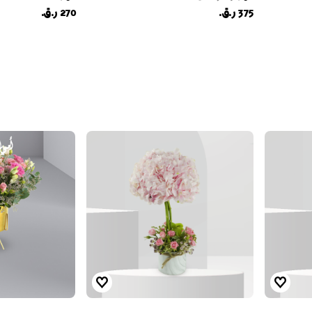
375 ر.ق.
270 ر.ق.