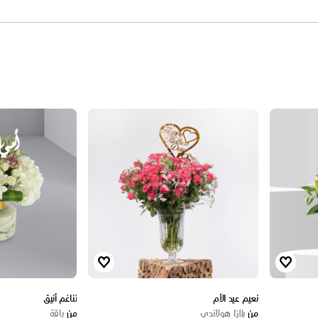
نعيم عيد الأم
تناغم أنيق
من
بلازا هولاندي
من
باقة