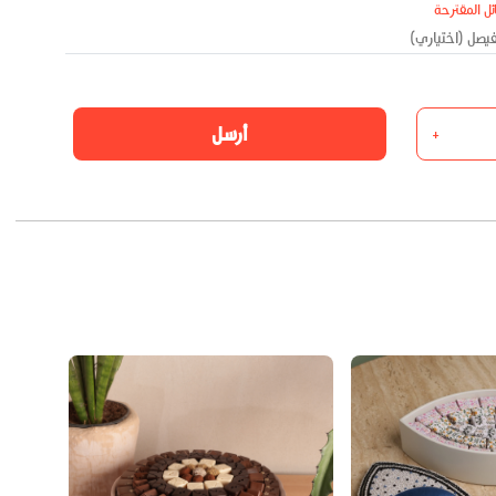
ئل المقترحة
أرسل
+