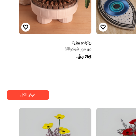
روتوندو روزيت
من
مور شوكولاتة
765 ر.ق.
عرض الكل