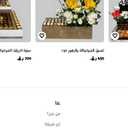
تنسيق الشوكولاتة والزهور 190
صينية اكريليك الشوكولاتة
450 ر.ق.
700 ر.ق.
عنا
من نحن؟
كن شريكنا