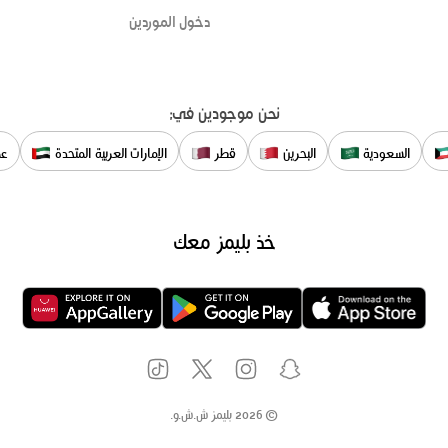
دخول الموردين
نحن موجودين في:
السعودية
البحرين
قطر
الإمارات العربية المتحدة
عم
خذ بليمز معك
©
2026
بليمز ش.ش.و.