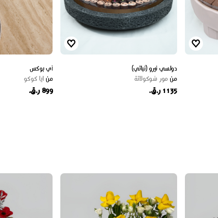
دولسي نيرو (نباتي)
آي بوكس
من
مور شوكولاتة
من
ايا كوكو
1135 ر.ق.
899 ر.ق.