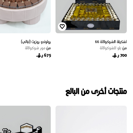
تشكيلة الشوكولاتة 66
روتوندو روزيت (نباتي)
من
بلو للشوكولاتة
من
مور شوكولاتة
700 ر.ق.
675 ر.ق.
منتجات أخرى من البائع