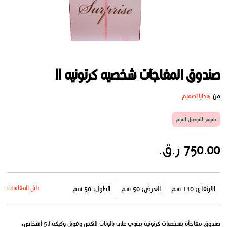
صندوق المفاجآت شخصيه كرتونيه II
من
هدايا تصميم
متوفر للتوصيل اليوم
750.00 ر.ق.
دليل المقاسات
الارتفاع: 110 سم
العرض: 50 سم
الطول: 50 سم
صندوق مفاجأة بشخصيات كرتونية يحتوي على بالونات لاتكس وفويل وكيكة لـ 5 أشخاص،