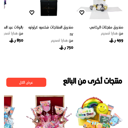
صندوق مفجئات الرخامي
صندوق المفاجآت شخصيه كرتونيه
بالونات عيد الميلا
من
هدايا تصميم
من
هدايا تصميم
IV
499 ر.ق.
850 ر.ق.
من
هدايا تصميم
750 ر.ق.
منتجات أخرى من البائع
عرض الكل