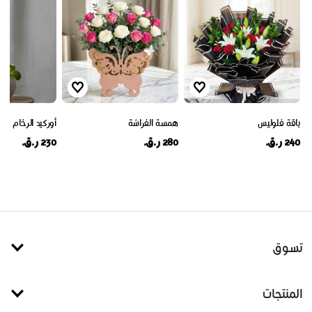
باقة فلوليس
همسة الفراشة
أوركيد الرخام
240 ر.ق.
280 ر.ق.
230 ر.ق.
تسوق
المنتجات