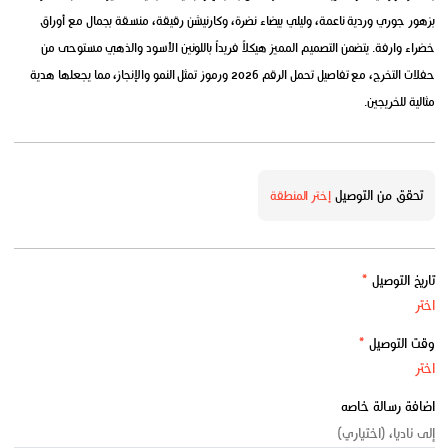
بزهور جوري وردية ناعمة، وليلي بيضاء نضرة، وكارنيشن رقيقة، منسقة بجمال مع أوراق
خضراء وارفة. يتضمن التصميم المميز هيكلاً فريداً باللونين الأسود والذهبي مستوحى من
حفلات التخرج، مع تفاصيل تحمل الرقم 2026 ورموز تمثل النمو والإنجاز، مما يجعلها هدية
مثالية للخريجين.
تحقق من التوصيل
إختر المنطقة
تاريخ التوصيل
*
وقت التوصيل
*
اضافة رسالة خاصه