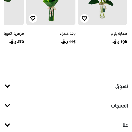
سحابة بلوم
باقة خضراء
مزهرية الكوبية
196 ر.ق.
115 ر.ق.
270 ر.ق.
تسوق
المنتجات
عنا