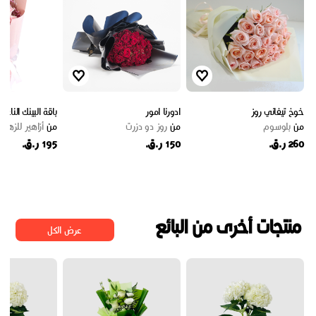
خوخ تيفاني روز
ادورنا امور
باقة البينك الناعم
من
بلوسوم
من
روز دو دزرت
من
أزاهير للزهور
260 ر.ق.
150 ر.ق.
195 ر.ق.
منتجات أخرى من البائع
عرض الكل