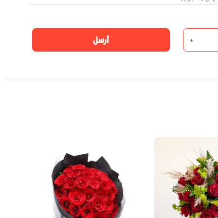
أرسل
+