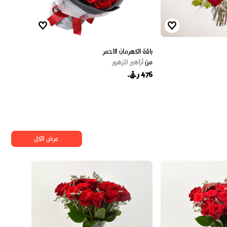
باقة الكهرمان الاحمر
من
أزاهير للزهور
476 ر.ق.
عرض الكل