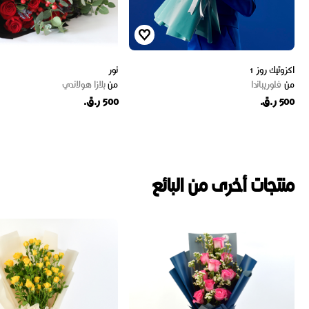
اكزوتيك روز 1
نور
من
فلوريباندا
من
بلازا هولاندي
500 ر.ق.
500 ر.ق.
منتجات أخرى من البائع