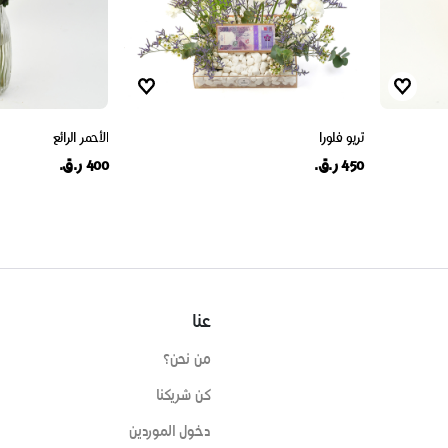
تريو فلورا
الأحمر الرائع
450 ر.ق.
400 ر.ق.
عنا
من نحن؟
كن شريكنا
دخول الموردين