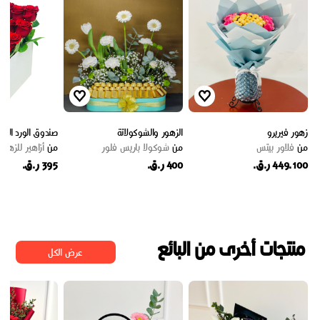
زهور فيريرو
الزهور والشوكولاتة
صندوق الورد الاحم
من
فلاور بيتس
من
شوكولا باريس فلور
من
أزاهير للزهور
449.100 ر.ق.
400 ر.ق.
395 ر.ق.
منتجات أخرى من البائع
عرض الكل