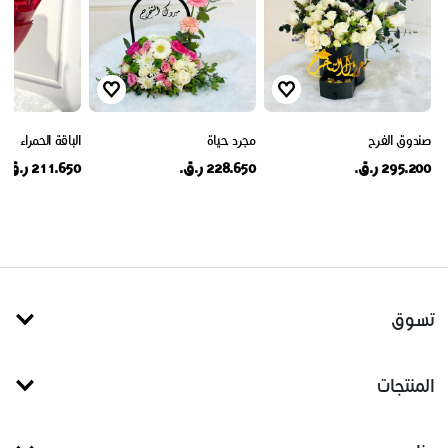
صندوق الفرح
مجرد حياة
الباقة الحمراء
295.200 ر.ق.
228.650 ر.ق.
211.650 ر.ق.
تسوق
المنتجات