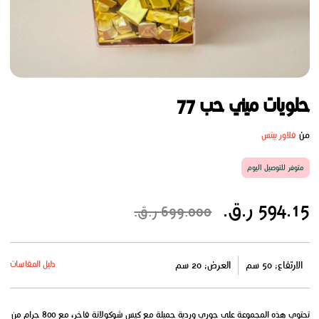
حلويات ميني حب 77
من
فلاور بيتس
متوفر للتوصيل اليوم
594.15 ر.ق.
699.000 ر.ق.
دليل المقاسات
الارتفاع: 50 سم
العرض: 20 سم
تحتوي هذه المجموعة على جوري وردية جميلة مع كيس شوكولاتة فاخر، مع 800 جرام من