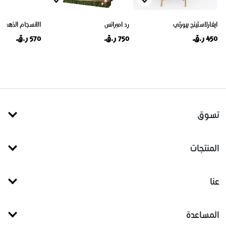
ايفارلاستينج بيورتي
رد امبرانس
الانسجام الذهبي
450 ر.ق.
750 ر.ق.
570 ر.ق.
تسوق
المنتجات
عنا
المساعدة