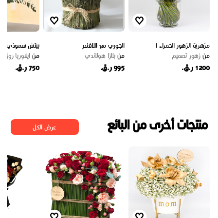
مزهرية الزهور الحمراء I
الجوري مع اللافندر
بيتش سموذي
من
زهور تصميم
من
بلازا هولاندي
من
ايفوريا روزز
1200 ر.ق.
995 ر.ق.
750 ر.ق.
منتجات أخرى من البائع
عرض الكل