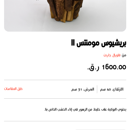
بريشيوس مومنتس II
من
فلورال جاردن
1600.00 ر.ق.
دليل المقاسات
الارتفاع: 40 سم
العرض: 31 سم
يحتوي البوكية على خليط من الزهور في إناء الخشب الخاص بنا.