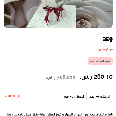
وعد
من
لؤلؤة روز
متوفر للتوصيل اليوم
260.10 ر.س.
306.000 ر.س.
دليل المقاسات
الارتفاع: 70 سم
العرض: 30 سم
باقة يد تحتوي على زهور الجوري الحمراء والكريز البيضاء، مرتبة بشكل جميل. تأتي مع بالونة