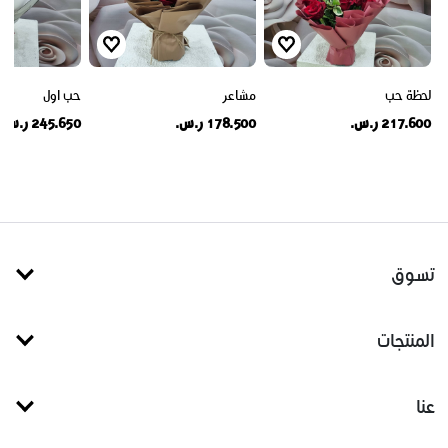
لحظة حب
مشاعر
حب اول
217.600 ر.س.
178.500 ر.س.
245.650 ر.س.
تسوق
المنتجات
عنا