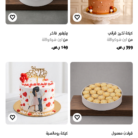
كيكة تخرج قرآني
بيتيفور فاخر
من
لين شوكولاتة
من
لين شوكولاتة
399 ر.س.
149 ر.س.
قولدن معمول
كيكة رومانسية