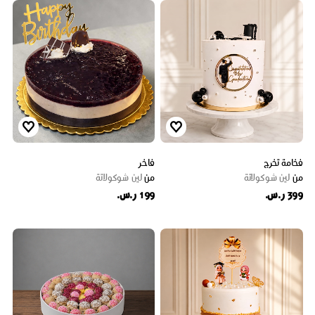
فخامة تخرج
فاخر
من
لين شوكولاتة
من
لين شوكولاتة
399 ر.س.
199 ر.س.