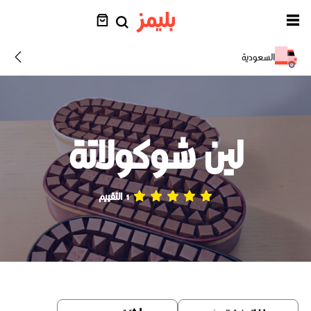
السعودية
لين شوكولاتة
1 التقييم