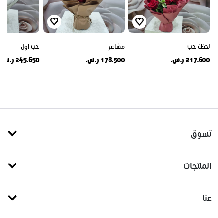
لحظة حب
مشاعر
حب اول
217.600 ر.س.
178.500 ر.س.
245.650 ر.س.
تسوق
المنتجات
عنا