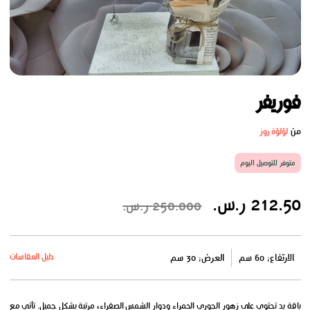
فوريفر
من
لؤلؤة روز
متوفر للتوصيل اليوم
212.50 ر.س.
250.000 ر.س.
دليل المقاسات
الارتفاع: 60 سم
العرض: 30 سم
باقة يد تحتوي على زهور الجوري الحمراء ودوار الشمس الصفراء، مرتبة بشكل جميل. تأتي مع