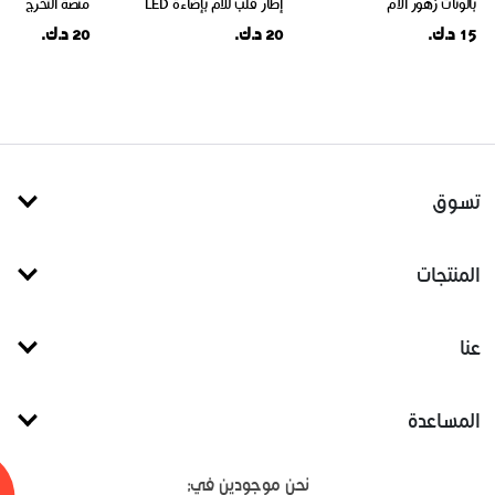
بالونات زهور الام
إطار قلب للأم بإضاءة LED
منصة التخرج
15 د.ك.
20 د.ك.
20 د.ك.
تسوق
المنتجات
عنا
المساعدة
نحن موجودين في: