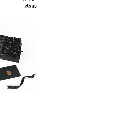
35 د.ك.
إنجاز جديد
من
لودور
32 د.ك.