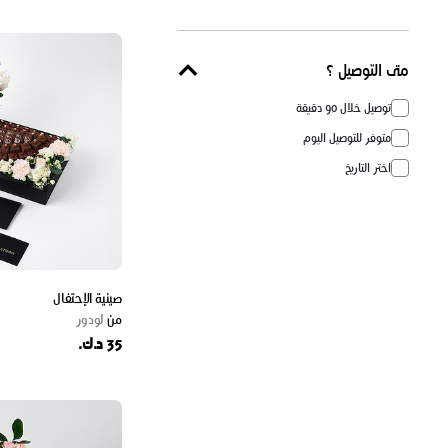
متى التوصيل ؟
توصيل خلال 90 دقيقة
متوفر للتوصيل اليوم
اختر التاريخ
صينية الإحتفال
من
لودور
35 د.ك.