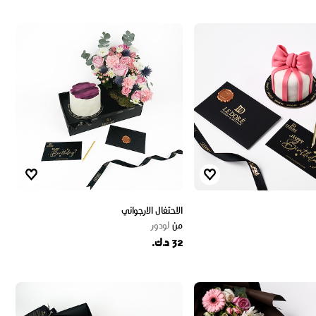
الاحتفال الارجواني
من
لودور
32 د.ك.