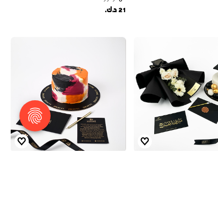
21 د.ك.
لفاخرة
الفن الثلاثي
من
لودور
15 د.ك.