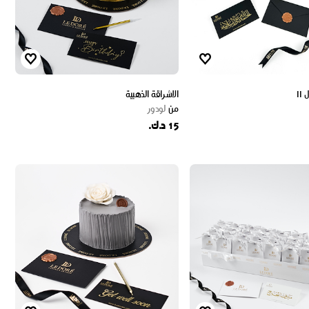
II
الاشراقة الذهبية
من
لودور
15 د.ك.