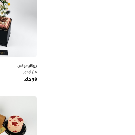
رويالتي بوكس
من
لودور
38 د.ك.