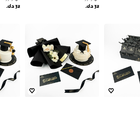
32 د.ك.
32 د.ك.
الابيض والذهبي
هدية الانجاز ا
من
لودور
من
لودور
21 د.ك.
21 د.ك.