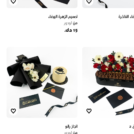
ضاء الفاخرة
تصميم الزهرة البيضاء
من
لودور
15 د.ك.
2
انجاز رائع
من
لودور