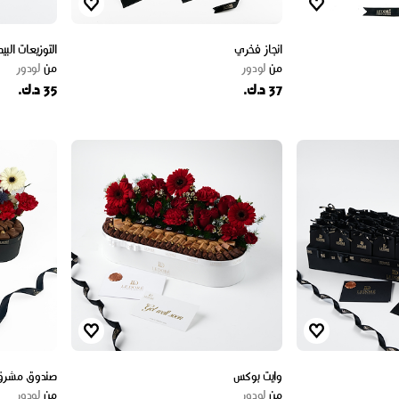
انجاز فخري
التوزيعات البي
من
لودور
من
لودور
37 د.ك.
35 د.ك.
وايت بوكس
صندوق مشرق 
من
لودور
من
لودور