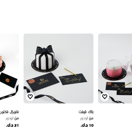
بلاك قيفت
فلورال فكتوري
من
لودور
من
لودور
10 د.ك.
21 د.ك.