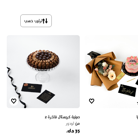
ترتيب حسب
ا
صينية كريستال فاخرة 2
من
لودور
35 د.ك.