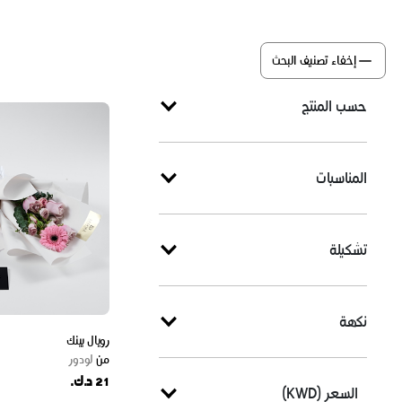
إخفاء تصنيف البحث
حسب المنتج
المناسبات
تشكيلة
نكهة
رويال بينك
من
لودور
21 د.ك.
السعر (KWD)