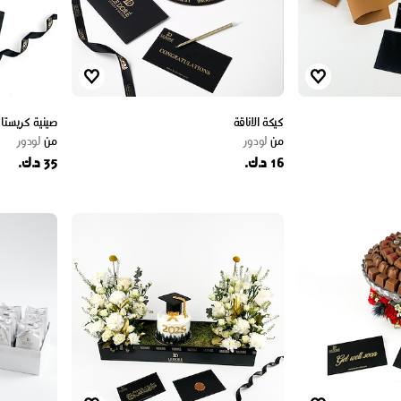
كيكة الاناقة
صينية كريستال 
من
لودور
من
لودور
16 د.ك.
35 د.ك.