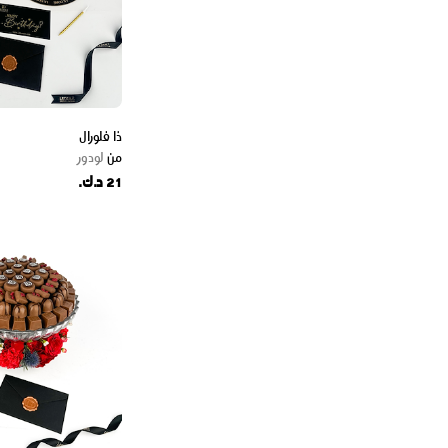
ذا فلورال
من
لودور
21 د.ك.