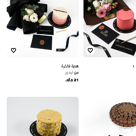
1
هدية فاخرة
من
لودور
21 د.ك.