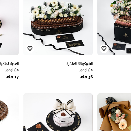
الشوكولاتة الفاخرة
الهدية الملكية 
من
لودور
من
لودور
36 د.ك.
17 د.ك.