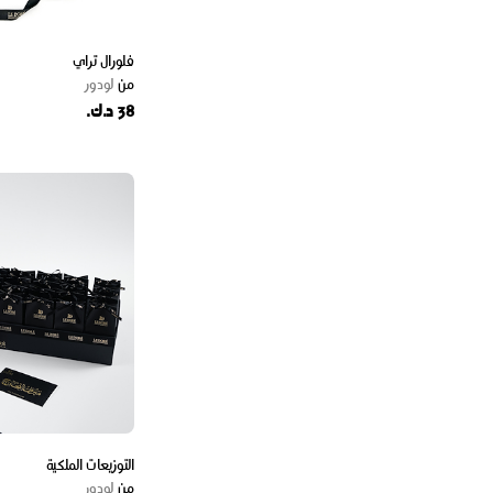
فلورال تراي
من
لودور
38 د.ك.
التوزيعات الملكية
من
لودور