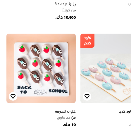
رينبوا كيكسكلة
من
كرييت
10.500 د.ك.
15%
خصم
ود جديد
حلوى المدرسة
من
22 مارس
10 د.ك.