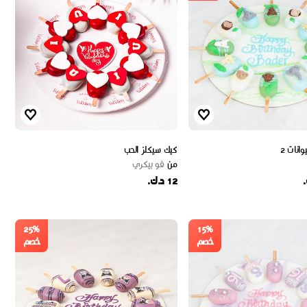
وانات 2
كيك سيكلز الحب
من
ڤو بيكري
12 د.ك.
25%
15%
خصم
خصم