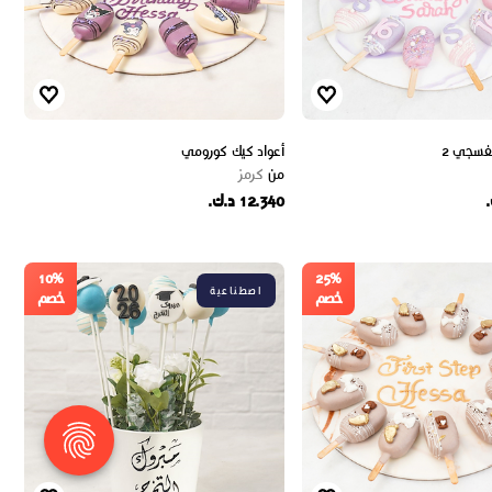
نفسجي 2
أعواد كيك كورومي
من
كرمز
12.340 د.ك.
10%
25%
اصطناعية
خصم
خصم