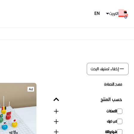
الكويت
إخفاء تصنيف البحث
مسح التصفية
حسب المنتج
الكعكات
كب كيك
شوكولاتة