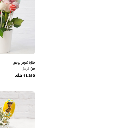
فازة كرمز بوبس
من
كرمز
11.210 د.ك.