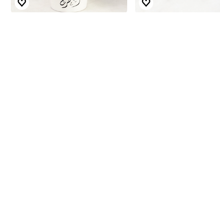
طوة الاولى 2
أعواد الكيك الإحتفالية 2026
من
كرمز
14.360 د.ك.
15%
25%
خصم
خصم
را 2
اعواد كيك ستيتش 2
من
كرمز