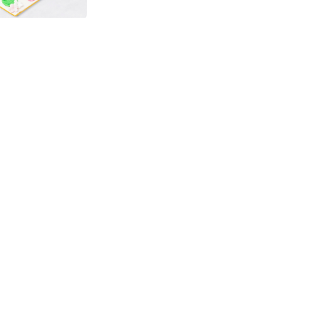
كيك سيكلز موانا
من
كرمز
13.460 د.ك.
اعواد كيك هلو كيتي 2
من
كرمز