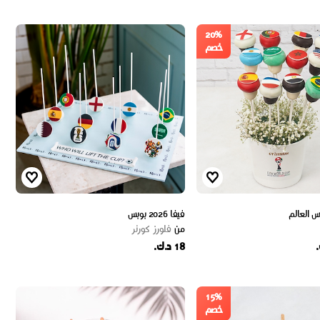
20%
خصم
 العالم
فيفا 2026 بوبس
من
فلورز كورنر
18 د.ك.
15%
خصم