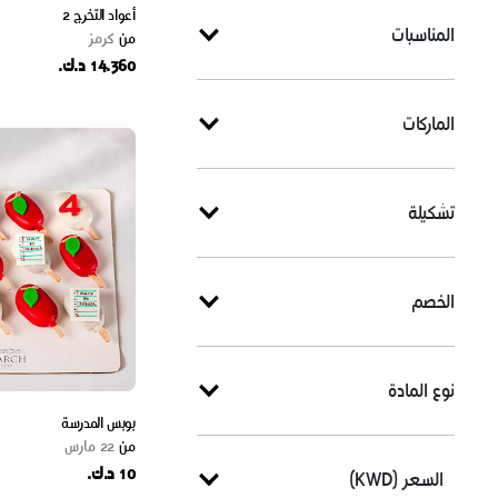
أعواد التخرج 2
المناسبات
من
كرمز
14.360 د.ك.
الماركات
تشكيلة
الخصم
نوع المادة
بوبس المدرسة
من
22 مارس
10 د.ك.
السعر (KWD)