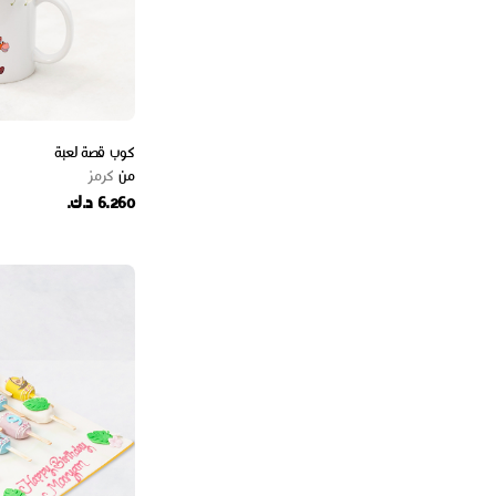
كوب قصة لعبة
من
كرمز
6.260 د.ك.