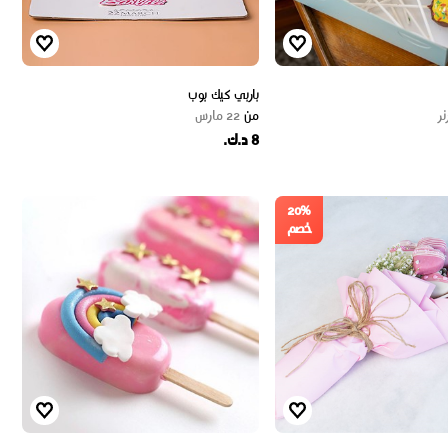
باربي كيك بوب
نر
من
22 مارس
8 د.ك.
20%
خصم