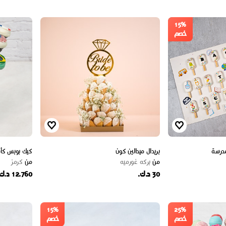
15%
خصم
مدرسة
بريدال ميدالين كون
كيك بوبس كأس
من
بركه غورميه
من
كرمز
30 د.ك.
12.760 د.ك.
15%
25%
خصم
خصم