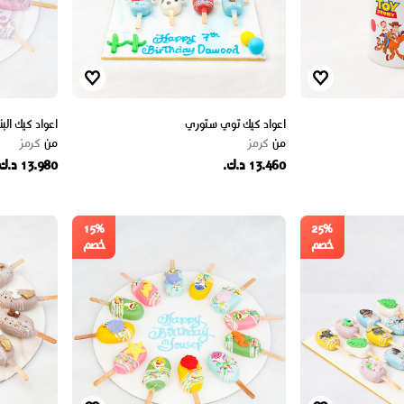
اعواد كيك توي ستوري
اعواد كيك الب
من
كرمز
من
كرمز
13.460 د.ك.
13.980 د.ك.
15%
25%
خصم
خصم