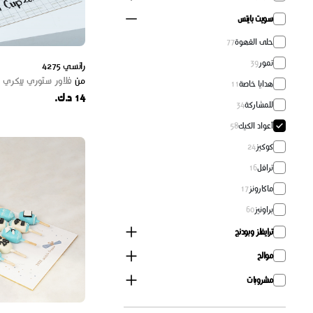
سويت بايتس
حلى القهوة
77
تمور
39
رانسي 4275
من
فلاور ستوري بيكري
هدايا خاصة
11
14 د.ك.
للمشاركة
34
أعواد الكيك
58
كوكيز
24
ترافل
16
ماكارونز
17
براونيز
60
ترايفلز وبودنج
موالح
مشروبات