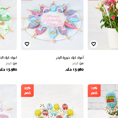
أعواد كيك حورية البحر
اعواد كيك الحي
من
كرمز
من
كرمز
13.980 د.ك.
13.980 د.ك.
25%
10%
خصم
خصم