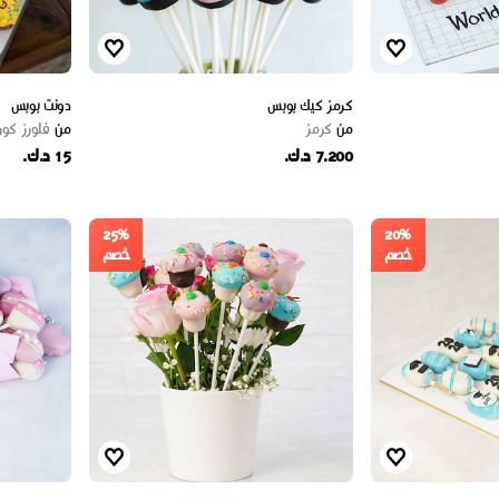
كرمز كيك بوبس
دونت بوبس
من
كرمز
من
فلورز كور
7.200 د.ك.
15 د.ك.
25%
20%
خصم
خصم