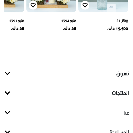
بيتالز 41
فايو 4392
فايو 4391
19.500 د.ك.
28 د.ك.
28 د.ك.
تسوق
المنتجات
عنا
المساعدة