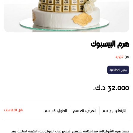
هرم البيسبوك
من
لازورد
زهور اصطناعية
32.000 د.ك.
دليل المقاسات
الارتفاع: 35 سم
العرض: 28 سم
الطول: 28 سم
صينية هرم الشوكولاتة مع إمكانية تخصيص اسمين على الشوكولاتة، النكهة المتاحة هي