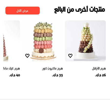
منتجات أخرى من البائع
عرض الكل
هرم الترافل
هرم ماكرون كبير
هرم كيك مادلين
26 د.ك.
35 د.ك.
40 د.ك.