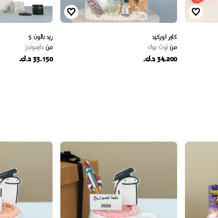
كلير اوركيد
ريد بالون 5
من
نوت بوك
من
دايموندز
34.200 د.ك.
33.150 د.ك.