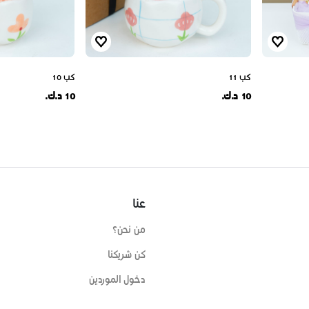
كب 11
كب 10
10 د.ك.
10 د.ك.
عنا
من نحن؟
كن شريكنا
دخول الموردين