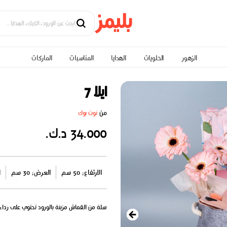
الزهور
الحلويات
الهدايا
المناسبات
الماركات
ايلا 7
من
نوت بوك
34.000 د.ك.
الارتفاع: 50 سم
العرض: 30 سم
ا
سلة من القماش مزينة بالورود تحتوي على رداء