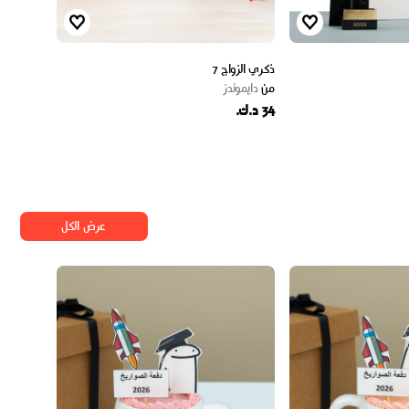
ذكري الزواج 7
من
دايموندز
34 د.ك.
عرض الكل