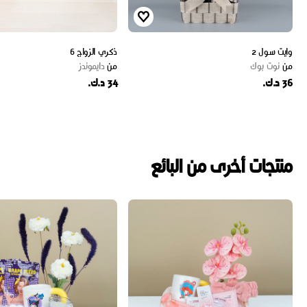
وايت سول 2
ذكري الزواج 6
من
نوت بوك
من
دايموندز
36 د.ك.
34 د.ك.
منتجات أخرى من البائع