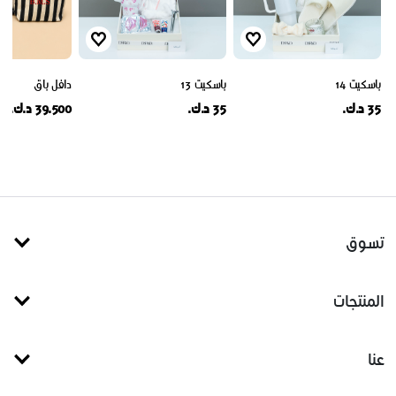
باسكيت 14
باسكيت 13
دافل باق
35 د.ك.
35 د.ك.
39.500 د.ك.
تسوق
المنتجات
عنا