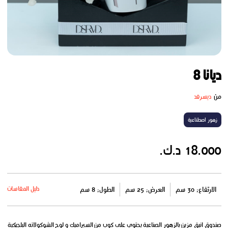
ديانا 8
من
ديسرفد
زهور اصطناعية
18.000 د.ك.
دليل المقاسات
الارتفاع: 30 سم
العرض: 25 سم
الطول: 8 سم
صندوق انيق مزين بالزهور الصناعية يحتوي على كوب من السيراميك و لوح الشوكولاته البلجيكية