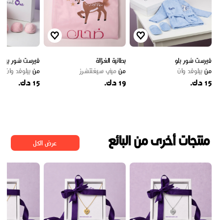
فيرست شور بلو
بطانية الغزالة
فيرست شور بينك
من
بيلوفد وان
من
ميني سيغنتشرز
من
بيلوفد وان
15 د.ك.
19 د.ك.
15 د.ك.
منتجات أخرى من البائع
عرض الكل