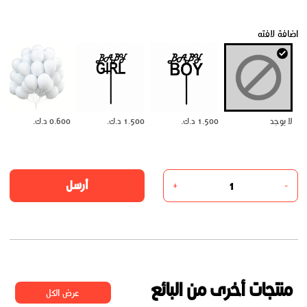
اضافة لافته
لا يوجد
1.500 د.ك.
1.500 د.ك.
0.600 د.ك.
أرسل
+
-
منتجات أخرى من البائع
عرض الكل