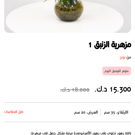
مزهرية الزنبق 1
من
تويج
متوفر للتوصيل اليوم
15.300 د.ك.
18.000 د.ك.
دليل المقاسات
الارتفاع: 35 سم
العرض: 20 سم
باقة زهور تحتوي على زهور الألستروميريا مرتبة بشكل جميل في مزهرية.