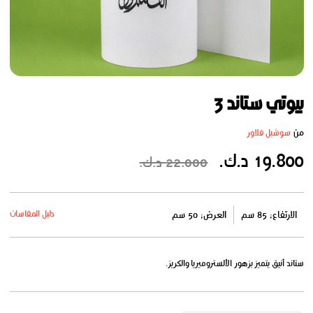
بيوتي ستاند 3
من
سوشيل فلاور
19.800 د.ك.
22.000 د.ك.
دليل المقاسات
الارتفاع: 85 سم
العرض: 50 سم
ستاند أنيق يتميز بزهور الألستروميريا والكريز.