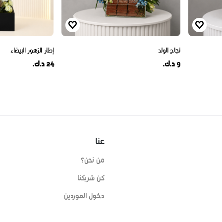
نجاح الولد
إطار الزهور البيضاء
9 د.ك.
24 د.ك.
عنا
من نحن؟
كن شريكنا
دخول الموردين