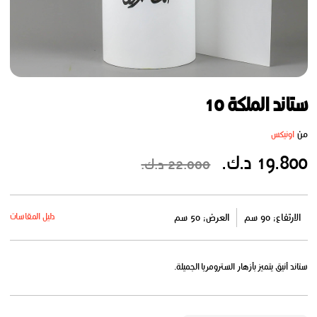
ستاند الملكة 10
من
اونيكس
19.800 د.ك.
22.000 د.ك.
دليل المقاسات
الارتفاع: 90 سم
العرض: 50 سم
ستاند أنيق يتميز بأزهار السترومريا الجميلة.