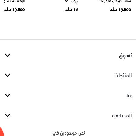
ستاند كيرفي فاخر 16
ريفوتا 40
اليقانت ستاند 39
19.800 د.ك.
18 د.ك.
19.800 د.ك.
تسوق
المنتجات
عنا
المساعدة
نحن موجودين في: