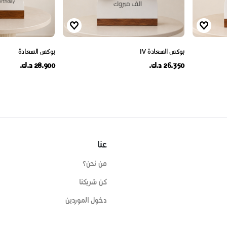
بوكس السعادة IV
بوكس السعادة
26.350 د.ك.
28.900 د.ك.
عنا
من نحن؟
كن شريكنا
دخول الموردين