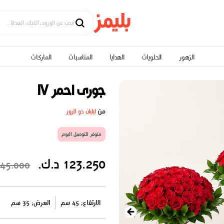
الزهور
الحلويات
الهدايا
المناسبات
الماركات
جورى احمر IV
من
ليليان دو لاروز
متوفر للتوصيل اليوم
123.250 د.ك.
145.000 د.ك
الارتفاع: 45 سم
العرض: 35 سم