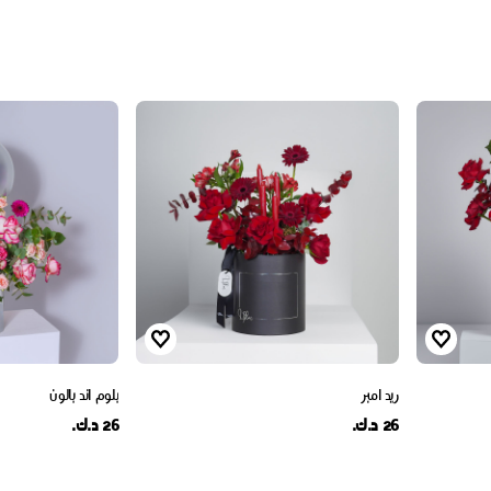
ريد امبر
بلوم اند بالون
26 د.ك.
26 د.ك.