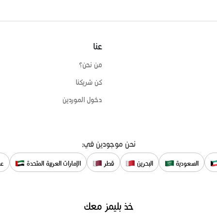
عنا
من نحن؟
كن شريكنا
دخول الموردين
نحن موجودين في:
السعودية
البحرين
قطر
الإمارات العربية المتحدة
عم
خذ بليمز معك