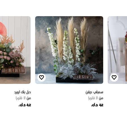
سمبلي ديڤن
دبل بنك لييرد
من
لا فلورا
من
لا فلورا
42 د.ك.
42 د.ك.