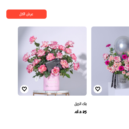
عرض الكل
بنك انجيل
25 د.ك.