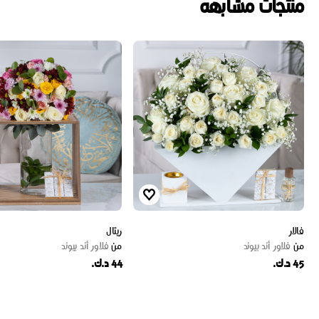
منتجات مشابهه
فالار
ريتال
من
فلاور أند بيوند
من
فلاور أند بيوند
45 د.ك.
44 د.ك.