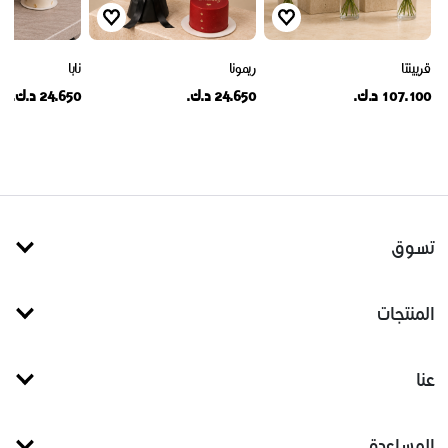
قريينتا
ريمونا
نابا
107.100 د.ك.
24.650 د.ك.
24.650 د.ك.
تسوق
المنتجات
عنا
المساعدة