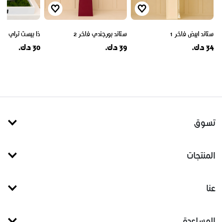
ستاند ابيض فاخر 1
ستاند بورجندي فاخر 2
ذا بيست تراي 1
34 د.ك.
39 د.ك.
30 د.ك.
تسوق
المنتجات
عنا
المساعدة