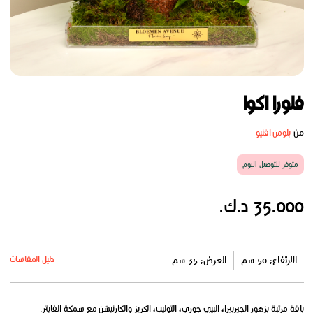
فلورا اكوا
من
بلومن افنيو
متوفر للتوصيل اليوم
35.000 د.ك.
دليل المقاسات
الارتفاع: 50 سم
العرض: 35 سم
باقة مرتبة بزهور الجيربيرا، البيبي جوري، التوليب، الكريز والكارنيشن مع سمكة الفايتر.