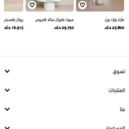
فازة وايت بيرل
سويت فلورال ستاند للعروس
رويال بنفسجي
23.800 د.ك.
29.750 د.ك.
16.915 د.ك.
تسوق
المنتجات
عنا
المساعدة