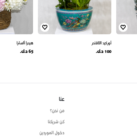
أوركيد اللافندر
هيدرا ألسترا
100 د.ك.
65 د.ك.
عنا
من نحن؟
كن شريكنا
دخول الموردين