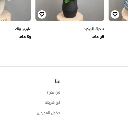
سكينة الأوركيد
غلوري بينك
38 د.ك.
69 د.ك.
عنا
من نحن؟
كن شريكنا
دخول الموردين