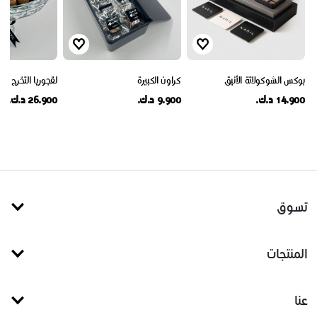
بوكس الشوكولاتة الأنيق
كراون الكبيرة
لقجوريا التخرج
14.900 د.ك.
9.900 د.ك.
26.900 د.ك.
تسوق
المنتجات
عنا