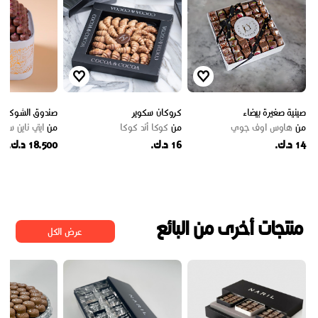
صينية صغيرة بيضاء
كروكان سكوير
صندوق الشوكولاتة
من
هاوس اوف جوي
من
كوكا أند كوكا
من
ايتي ناين سوي
14 د.ك.
16 د.ك.
18.500 د.ك.
منتجات أخرى من البائع
عرض الكل