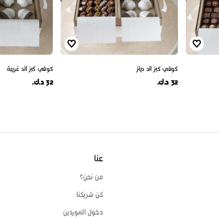
كوفي كبز اند ديتز
كوفي كبز اند غريبة
32 د.ك.
32 د.ك.
عنا
من نحن؟
كن شريكنا
دخول الموردين