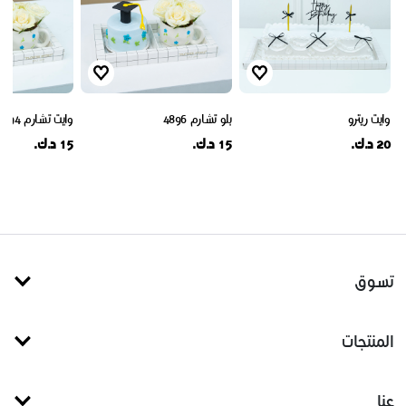
وايت ريترو
بلو تشارم 4896
وايت تشارم 4894
20 د.ك.
15 د.ك.
15 د.ك.
تسوق
المنتجات
عنا