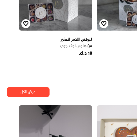
البوكس الاحمر الصغير
من
هاوس اوف جوي
18 د.ك.
عرض الكل