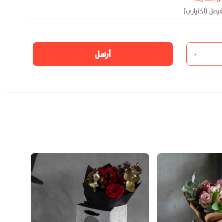
أرسل
+