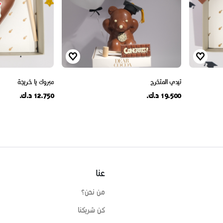
تيدي المتخرج
مبروك يا خريجة
19.500 د.ك.
12.750 د.ك.
عنا
من نحن؟
كن شريكنا