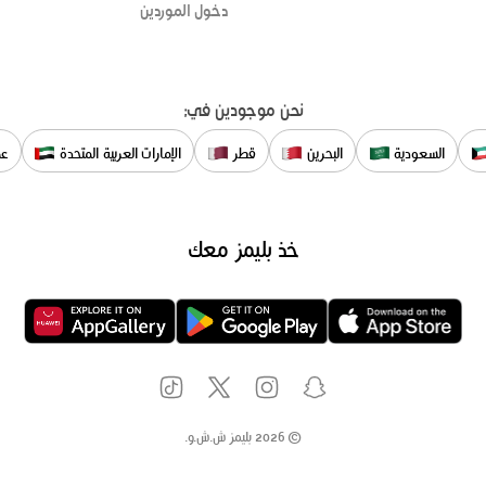
دخول الموردين
نحن موجودين في:
السعودية
البحرين
قطر
الإمارات العربية المتحدة
عم
خذ بليمز معك
©
2026
بليمز ش.ش.و.