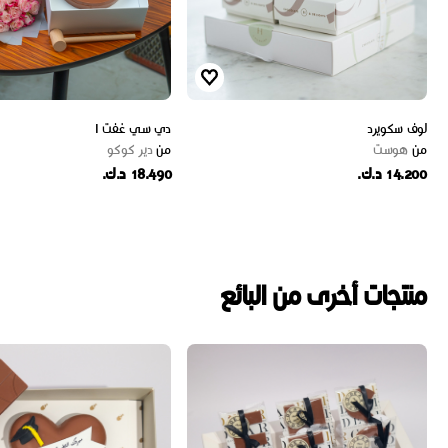
لوف سكويرد
دي سي غفت I
من
هوست
من
دير كوكو
14.200 د.ك.
18.490 د.ك.
منتجات أخرى من البائع