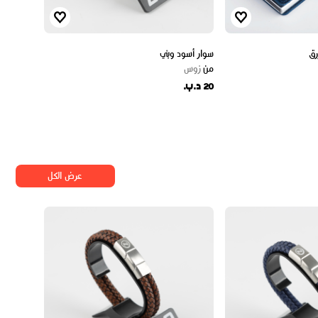
رق
سوار أسود وبني
من
زوس
20 د.ب.
عرض الكل