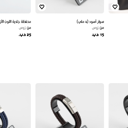
سوار أسود (4 ملي)
محفظة جلدية اللون الأز
من
زوس
من
زوس
15 د.ب.
25 د.ب.