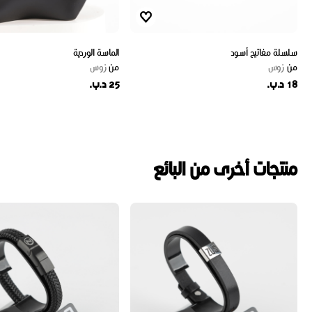
سلسلة مفاتيح أسود
الماسة الوردية
من
زوس
من
زوس
18 د.ب.
25 د.ب.
منتجات أخرى من البائع