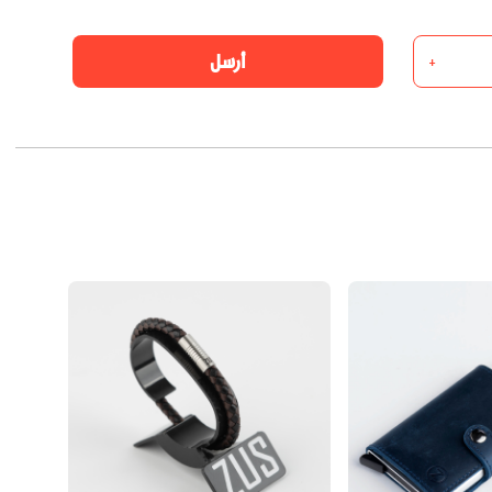
أرسل
+