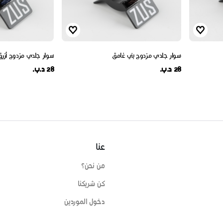
سوار جلدي مزدوج بني غامق
سوار جلدي مزدوج أزرق
28 د.ب.
28 د.ب.
عنا
من نحن؟
كن شريكنا
دخول الموردين