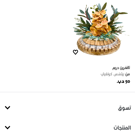
تانغرين دريم
من
بيتشس كونفيتي
50 د.ب.
تسوق
المنتجات