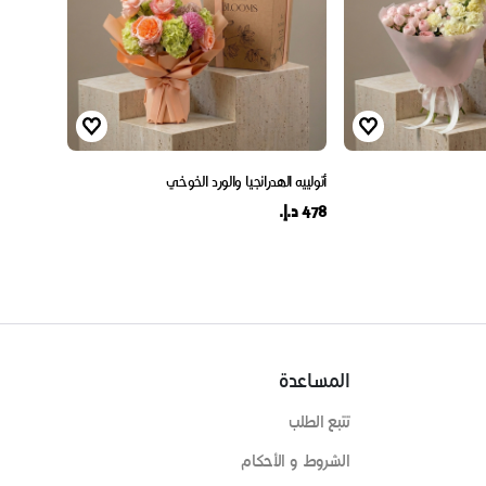
أتولييه الهدرانجيا والورد الخوخي
478 د.إ.
المساعدة
تتبع الطلب
الشروط و الأحكام