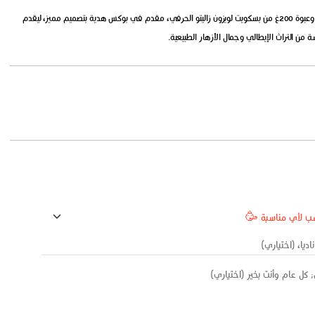
بوكس يحتوي على زهرة هايدرنجا باللون الأبيض وعبوة 200غ من بسكويت لويزون زاليتو الحرفي، مقدم في بوكس هدية بتصميم مميز، ليقدم
 من التراث الإيطالي وجمال الأزهار الطبيعية.