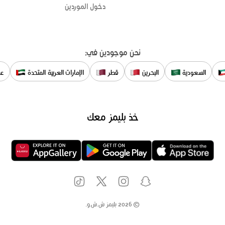
دخول الموردين
نحن موجودين في:
السعودية
البحرين
قطر
الإمارات العربية المتحدة
عم
خذ بليمز معك
©
2026
بليمز ش.ش.و.