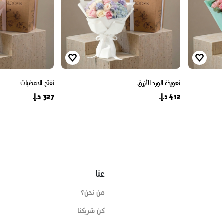
تعويذة الورد الأزرق
تفتح الحمضيات
412 د.إ.
327 د.إ.
عنا
من نحن؟
كن شريكنا