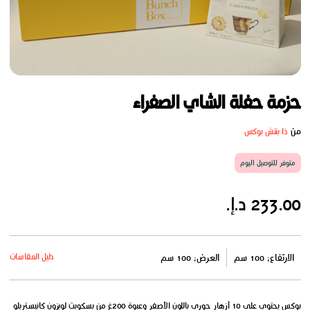
حزمة حفلة الشاي الصفراء
من
ذا بنتش بوكس
متوفر للتوصيل اليوم
233.00 د.إ.
دليل المقاسات
الارتفاع: 100 سم
العرض: 100 سم
بوكس يحتوي على 10 أزهار جوري باللون الأصفر وعبوة 200غ من بسكويت لويزون كانيستريلو