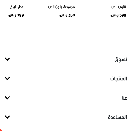
قلوب الحب
مجموعة بالون الحب
عطر البرق
599 ر.س.
350 ر.س.
199 ر.س.
تسوق
المنتجات
عنا
المساعدة