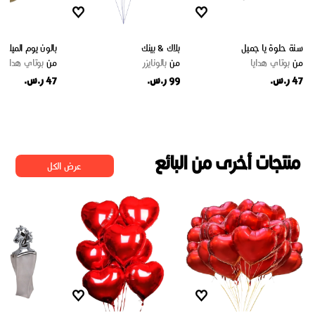
سنة حلوة يا جميل
بلاك & بينك
بالون يوم الميلاد 2
من
بوتاي هدايا
من
بالونايزر
من
بوتاي هدايا
47 ر.س.
99 ر.س.
47 ر.س.
منتجات أخرى من البائع
عرض الكل