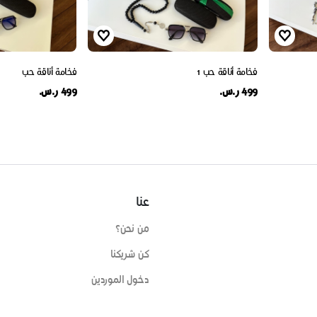
فخامة أناقة حب 1
فخامة أناقة حب
499 ر.س.
499 ر.س.
عنا
من نحن؟
كن شريكنا
دخول الموردين