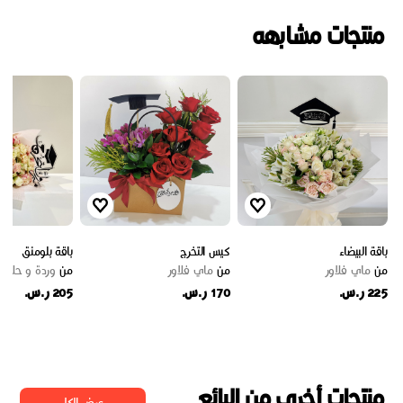
منتجات مشابهه
باقة البيضاء
كيس التخرج
باقة بلومنق
من
ماي فلاور
من
ماي فلاور
من
وردة و حلا
225 ر.س.
170 ر.س.
205 ر.س.
منتجات أخرى من البائع
عرض الكل