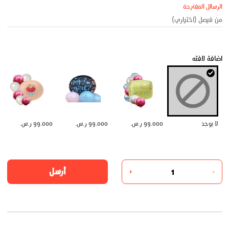
الرسائل المقترحة
اضافة لافته
لا يوجد
99.000 ر.س.
99.000 ر.س.
99.000 ر.س.
أرسل
+
-