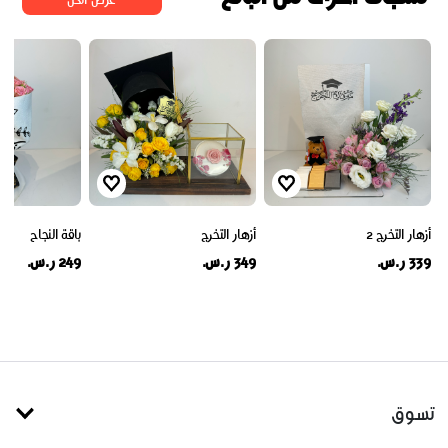
أزهار التخرج 2
أزهار التخرج
باقة النجاح
339 ر.س.
349 ر.س.
249 ر.س.
تسوق