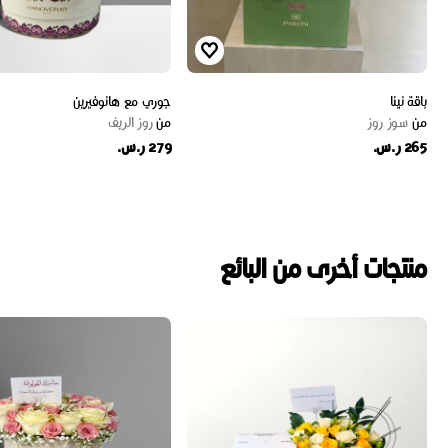
باقة نينا
جوري مع هانوفيرين
من
سوز روز
من
روز الريف
265 ر.س.
279 ر.س.
منتجات أخرى من البائع