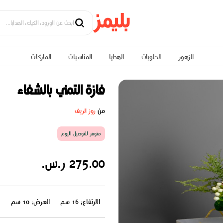
الزهور
الحلويات
الهدايا
المناسبات
الماركات
فازة التمني بالشفاء
من
روز الريف
متوفر للتوصيل اليوم
275.00 ر.س.
الارتفاع: 16 سم
العرض: 10 سم