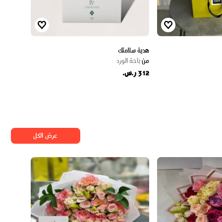
هدية سلامتك
من
باحة الورد
312 ر.س.
عرض الكل