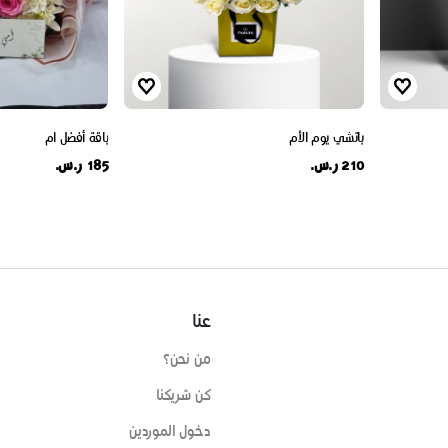
باتشي يوم الأم
باقة أفضل ام
210 ر.س.
185 ر.س.
عنا
من نحن؟
كن شريكنا
دخول الموردين