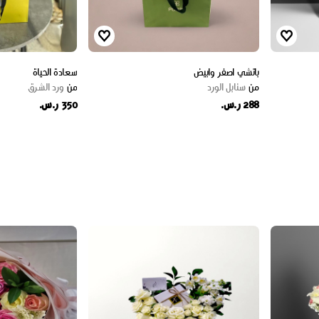
باتشي اصفر وابيض
سعادة الحياة
من
سنابل الورد
من
ورد الشرق
288 ر.س.
350 ر.س.