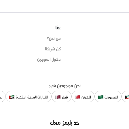
عنا
من نحن؟
كن شريكنا
دخول الموردين
نحن موجودين في:
السعودية
البحرين
قطر
الإمارات العربية المتحدة
عم
خذ بليمز معك