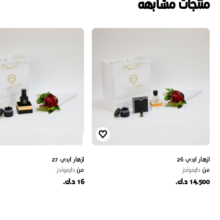
منتجات مشابهه
ازهار ابدي 26
ازهار ابدي 27
من
دايموندز
من
دايموندز
14.500 د.ك.
16 د.ك.