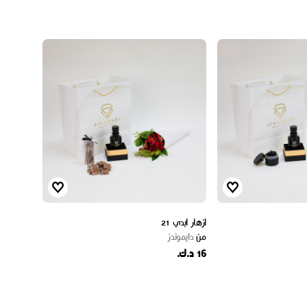
ازهار ابدي 21
من
دايموندز
16 د.ك.